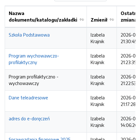
Nazwa
Ostatni
dokumentu/katalogu/zakładki
Zmienił
zmiana
Szkoła Podstawowa
Izabela
2026-05-
Krajnik
21:30:45
Program wychowawczo-
Izabela
2026-05-
profilaktyczny
Krajnik
21:23:39
Program profilaktyczno -
Izabela
2026-05-
wychowawczy
Krajnik
21:22:53
Dane teleadresowe
Izabela
2026-05-
Krajnik
21:17:28
adres do e-doręczeń
Izabela
2026-04
Krajnik
14:06:26
Sprawozdania finansowe 2025
Izabela
2026-03-