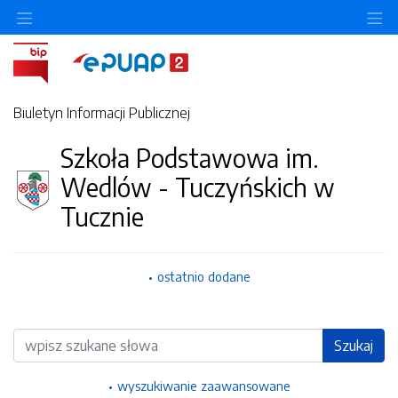
Ukryj/pokaż menu przedmiotowe
Uk
Biuletyn Informacji Publicznej
Szkoła Podstawowa im.
Wedlów - Tuczyńskich w
Tucznie
ostatnio dodane
Wyszukiwarka
Szukaj
wyszukiwanie zaawansowane